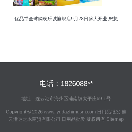
优品堂全球购欢乐城旗舰店9月28日盛大开业 您想
要的进口商品，这里一应俱全
电话：1826088**
地址：连云港市海州区浦南镇太平庄69-1号
Copyright © 2026
www.lygdazhimusm.com
日用品批发
连
云港达之木商贸有限公司
日用品批发
版权所有
Sitemap