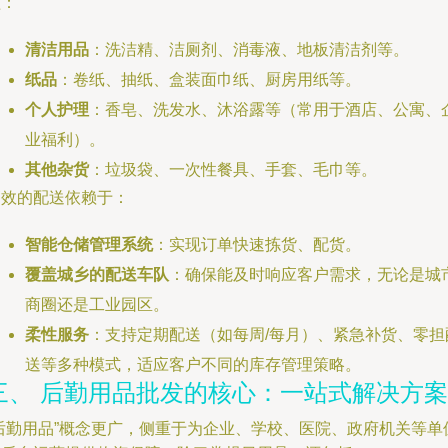
盖：
清洁用品
：洗洁精、洁厕剂、消毒液、地板清洁剂等。
纸品
：卷纸、抽纸、盒装面巾纸、厨房用纸等。
个人护理
：香皂、洗发水、沐浴露等（常用于酒店、公寓、
业福利）。
其他杂货
：垃圾袋、一次性餐具、手套、毛巾等。
高效的配送依赖于：
智能仓储管理系统
：实现订单快速拣货、配货。
覆盖城乡的配送车队
：确保能及时响应客户需求，无论是城
商圈还是工业园区。
柔性服务
：支持定期配送（如每周/每月）、紧急补货、零担
送等多种模式，适应客户不同的库存管理策略。
三、 后勤用品批发的核心：一站式解决方案
“后勤用品”概念更广，侧重于为企业、学校、医院、政府机关等单