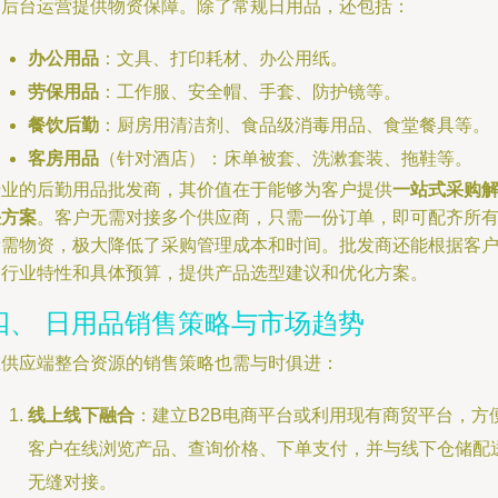
的后台运营提供物资保障。除了常规日用品，还包括：
办公用品
：文具、打印耗材、办公用纸。
劳保用品
：工作服、安全帽、手套、防护镜等。
餐饮后勤
：厨房用清洁剂、食品级消毒用品、食堂餐具等。
客房用品
（针对酒店）：床单被套、洗漱套装、拖鞋等。
专业的后勤用品批发商，其价值在于能够为客户提供
一站式采购
决方案
。客户无需对接多个供应商，只需一份订单，即可配齐所
所需物资，极大降低了采购管理成本和时间。批发商还能根据客
的行业特性和具体预算，提供产品选型建议和优化方案。
四、 日用品销售策略与市场趋势
在供应端整合资源的销售策略也需与时俱进：
线上线下融合
：建立B2B电商平台或利用现有商贸平台，方
客户在线浏览产品、查询价格、下单支付，并与线下仓储配
无缝对接。