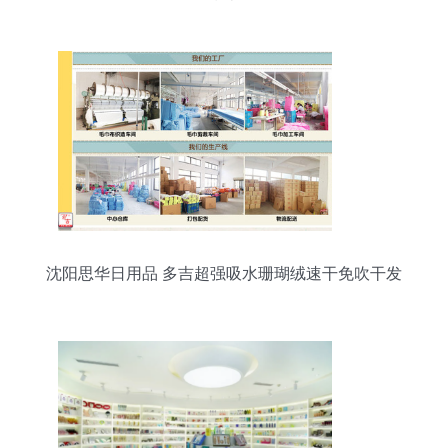
指南
沈阳思华日用品 多吉超强吸水珊瑚绒速干免吹干发
帽批发解析